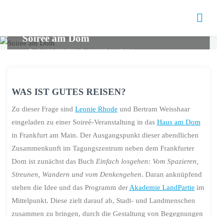
Skip
to
content
Soireé am Dom
HOME
ALLGEMEIN
SOIREÉ AM DOM
WAS IST GUTES REISEN?
Zu dieser Frage sind
Leonie Rhode
und Bertram Weisshaar
eingeladen zu einer Soireé-Veranstaltung in das
Haus am Dom
in Frankfurt am Main. Der Ausgangspunkt dieser abendlichen
Zusammenkunft im Tagungszentrum neben dem Frankfurter
Dom ist zunächst das Buch
Einfach losgehen: Vom Spazieren,
Streunen, Wandern und vom Denkengehen
. Daran anknüpfend
stehen die Idee und das Programm der
Akademie LandPartie
im
Mittelpunkt. Diese zielt darauf ab, Stadt- und Landmenschen
zusammen zu bringen, durch die Gestaltung von Begegnungen