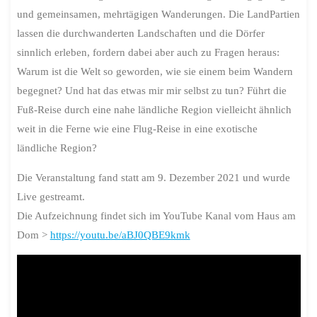
und gemeinsamen, mehrtägigen Wanderungen. Die LandPartien
lassen die durchwanderten Landschaften und die Dörfer
sinnlich erleben, fordern dabei aber auch zu Fragen heraus:
Warum ist die Welt so geworden, wie sie einem beim Wandern
begegnet? Und hat das etwas mir mir selbst zu tun? Führt die
Fuß-Reise durch eine nahe ländliche Region vielleicht ähnlich
weit in die Ferne wie eine Flug-Reise in eine exotische
ländliche Region?
Die Veranstaltung fand statt am 9. Dezember 2021 und wurde
Live gestreamt.
Die Aufzeichnung findet sich im YouTube Kanal vom Haus am
Dom >
https://youtu.be/aBJ0QBE9kmk