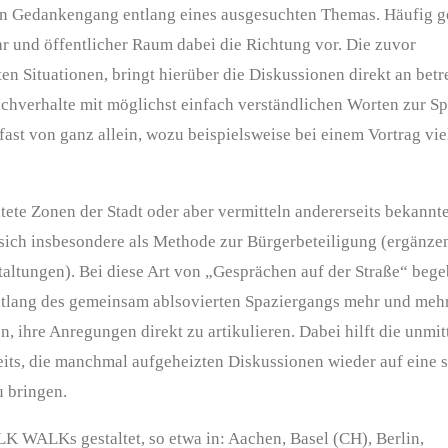
en Gedanken­gang entlang eines ausgesuchten Themas. Häufig 
hr und öffentlicher Raum dabei die Richtung vor. Die zuvor
en Situationen, bringt hierüber die Diskussionen direkt an betr
Sachverhalte mit möglichst einfach verständlichen Worten zur S
fast von ganz allein, wozu beispielsweise bei einem Vortrag vie
te Zonen der Stadt oder aber vermitteln andererseits bekannt
 sich insbesondere als Methode zur Bürgerbe­teiligung (ergänze
taltungen). Bei diese Art von „Gesprächen auf der Straße“ bege
ntlang des gemeinsam ablsovierten Spaziergangs mehr und mehr
, ihre Anregungen direkt zu artikulieren. Dabei hilft die unmit
eits, die manchmal aufgeheizten Diskussionen wieder auf eine 
 bringen.
LK WALKs gestaltet, so etwa in: Aachen, Basel (CH), Berlin,