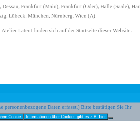
 Dessau, Frankfurt (Main), Frankfurt (Oder), Halle (Saale), Ha
pzig, Lübeck, München, Nürnberg, Wien (A).
ier Latent finden sich auf der Startseite dieser Website.
ne personenbezogene Daten erfasst.) Bitte bestätigen Sie Ihr
ohne Cookie
Informationen über Cookies gibt es z.B. hier