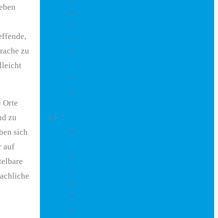
geben
Im Gehen: TALK WALKs Live
Hör-Gänge : TALK WALKs Audio
effende,
Durch Stadtgrün: GrünGang
prache zu
Laufende Bilder: TALK WALKs
Video
lleicht
Gehende Meetings: SKYPE WALK
Zum Mitmachen : WALKshops &
e Orte
Seminare
nd zu
Inspiration Spaziergangswissenschaft
Inspiration
ben sich
Spaziergangswissenschaft
 auf
Ungesehene Landschaft
telbare
Transitorische Landschaft
sachliche
Die Maschine hinter dem Strom
Reise durch das Land in der Tiefe
Fotografie & Promenadologie