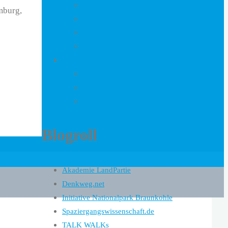
Der minimale Eingriff
mburg,
Bücher & Texte
Gangbare Konzeptionen
Im Diskurs : Vorträge
Über LATENT
Über Atelier LATENT
Newsletter bestellen
Kontakt
Blogroll
Akademie LandPartie
Denkweg.net
Initiative Nationalpark Braunkohle
Spaziergangswissenschaft.de
TALK WALKs