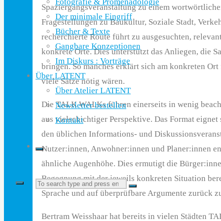
Fotografie & Promenadologie
Spaziergangsveranstaltung zu einem wortwörtlich
Der minimale Eingriff
Fragestellungen zu Baukultur, Soziale Stadt, Verke
Bücher & Texte
recherchierte Route führt zu ausgesuchten, relevant
Gangbare Konzeptionen
konkrete Orte. Dies unterstützt das Anliegen, die 
Im Diskurs : Vorträge
bringen. So manches erklärt sich am konkreten Ort 
Über LATENT
viele Sätze nötig wären.
Über Atelier LATENT
Die TALK WALKs führen einerseits in wenig beachte
Newsletter bestellen
aus vielschichtiger Perspektive. Das Format eignet
Kontakt
den üblichen Informations- und Diskussions­verans
Nutzer:innen, Anwohner:innen und Planer:innen e
ähnliche Augenhöhe. Dies ermutigt die Bürger:innen
Begegnung mit der jeweils konkreten Situation ber
Search
Search
Sprache und auf überprüfbare Argumente zurück zu
Bertram Weisshaar hat bereits in vielen Städten TA
for: