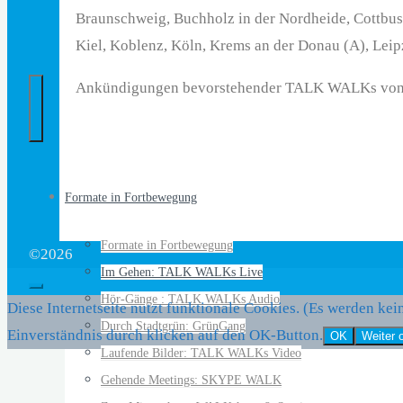
Braunschweig, Buchholz in der Nordheide, Cottbus,
…
Kiel, Koblenz, Köln, Krems an der Donau (A), Lei
bringt
Menschen
Ankündigungen bevorstehender TALK WALKs von Atel
und
Ideen
auf
die
Formate in Fortbewegung
Beine
Formate in Fortbewegung
©2026
Im Gehen: TALK WALKs Live
Hör-Gänge : TALK WALKs Audio
Diese Internetseite nutzt funktionale Cookies. (Es werden kei
Durch Stadtgrün: GrünGang
Einverständnis durch klicken auf den OK-Button.
OK
Weiter 
Laufende Bilder: TALK WALKs Video
Gehende Meetings: SKYPE WALK