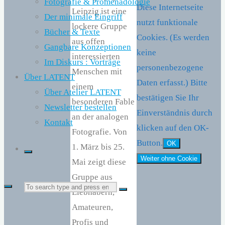
Fotografie & Promenadologie
Diese Internetseite
Leipzig ist eine
Der minimale Eingriff
nutzt funktionale
lockere Gruppe
Bücher & Texte
Cookies. (Es werden
aus offen
Gangbare Konzeptionen
keine
interessierten
Im Diskurs : Vorträge
personenbezogene
Menschen mit
Über LATENT
Daten erfasst.) Bitte
einem
Über Atelier LATENT
bestätigen Sie Ihr
besonderen Fable
Newsletter bestellen
Einverständnis durch
an der analogen
Kontakt
klicken auf den OK-
Fotografie. Von
Button.
OK
1. März bis 25.
Weiter ohne Cookie
Mai zeigt diese
Gruppe aus
Search
Liebhabern,
Search
Amateuren,
Profis und
for: