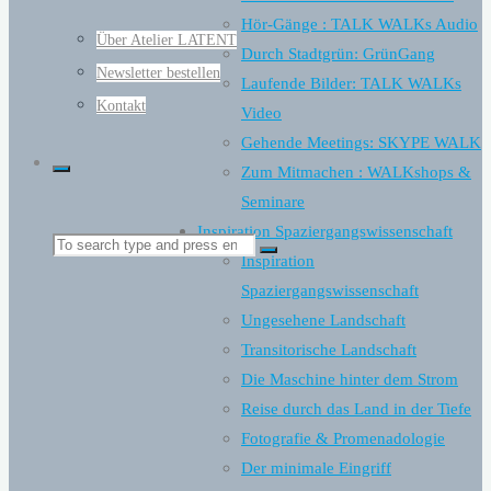
Hör-Gänge : TALK WALKs Audio
Über Atelier LATENT
Durch Stadtgrün: GrünGang
Newsletter bestellen
Laufende Bilder: TALK WALKs
Kontakt
Video
Gehende Meetings: SKYPE WALK
Zum Mitmachen : WALKshops &
Seminare
Inspiration Spaziergangswissenschaft
Search
Search
Inspiration
Spaziergangswissenschaft
Ungesehene Landschaft
for:
Transitorische Landschaft
Die Maschine hinter dem Strom
Reise durch das Land in der Tiefe
Fotografie & Promenadologie
Der minimale Eingriff