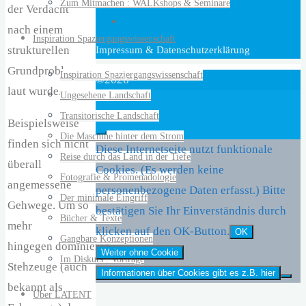
TALK WALKs
Zum Mitmachen : WALKshops & Seminare
der Verdacht
Wikipedia: Promenadologie
nach einem
Inspiration Spaziergangswissenschaft
strukturellen
Impressum & Datenschutzerklärung
Grundproblem
Inspiration Spaziergangswissenschaft
©2026
laut wurde.
Ungesehene Landschaft
Transitorische Landschaft
Beispielsweise
Die Maschine hinter dem Strom
finden sich nicht
Diese Internetseite nutzt funktionale
Reise durch das Land in der Tiefe
überall
Cookies. (Es werden keine
Fotografie & Promenadologie
angemessene
personenbezogene Daten erfasst.) Bitte
Der minimale Eingriff
Gehwege. Um so
bestätigen Sie Ihr Einverständnis durch
Bücher & Texte
mehr
klicken auf den OK-Button.
OK
Gangbare Konzeptionen
hingegen dominieren
Weiter ohne Cookie
Im Diskurs : Vorträge
Stehzeuge (auch
Informationen über Cookies gibt es z.B. hier
bekannt als
Über LATENT