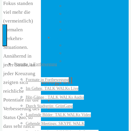
Fokus standen
Der minimale Eingriff
…
viel mehr die
Bücher & Texte
bringt
(vermeintlich)
Gangbare Konzeptionen
Menschen
normalen
Im Diskurs : Vorträge
und
Über LATENT
Verkehrs-
Ideen
Über Atelier LATENT
Situationen.
auf
Newsletter bestellen
Annähernd in
die
Kontakt
Formate in Fortbewegung
jeder Straße, an
Beine
jeder Kreuzung
Blogroll
Formate in Fortbewegung
zeigten sich
Im Gehen: TALK WALKs Live
reichliche
Hör-Gänge : TALK WALKs Audio
Potentiale für die
Akademie LandPartie
Durch Stadtgrün: GrünGang
Verbesserung des
Denkweg.net
Laufende Bilder: TALK WALKs Video
Initiative Nationalpark Braunkohle
Status Quo, so
Gehende Meetings: SKYPE WALK
Spaziergangswissenschaft.de
dass sehr rasch