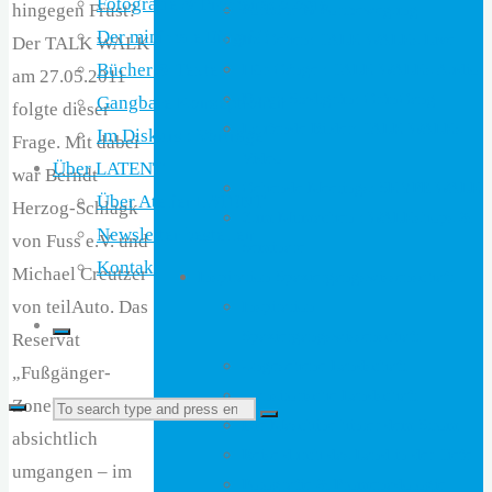
Fotografie & Promenadologie
hingegen Frust?
Formate in Fortbewegung
Der minimale Eingriff
Im Gehen: TALK WALKs Live
Der TALK WALK
Hör-Gänge : TALK WALKs Audio
Bücher & Texte
am 27.05.2011
Durch Stadtgrün: GrünGang
Gangbare Konzeptionen
folgte dieser
Laufende Bilder: TALK WALKs
Im Diskurs : Vorträge
Frage. Mit dabei
Video
Über LATENT
war Berndt
Gehende Meetings: SKYPE WALK
Über Atelier LATENT
Herzog-Schlagk
Zum Mitmachen : WALKshops &
Newsletter bestellen
von Fuss e.V. und
Seminare
Kontakt
Michael Creutzer
Inspiration Spaziergangswissenschaft
von teilAuto. Das
Inspiration
Spaziergangswissenschaft
Reservat
Ungesehene Landschaft
„Fußgänger-
Transitorische Landschaft
Zone“ wurde
Search
Search
Die Maschine hinter dem Strom
absichtlich
Reise durch das Land in der Tiefe
umgangen – im
Fotografie & Promenadologie
for: