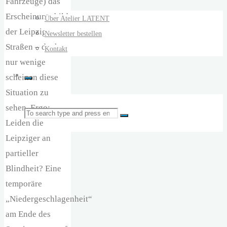
Fahrzeuge) das
Erscheinungsbild
Über Atelier LATENT
der Leipziger
Newsletter bestellen
Straßen – doch
Kontakt
nur wenige
scheinen diese
Situation zu
sehen. Ergo:
Search
Search
Leiden die
Leipziger an
for:
partieller
Blindheit? Eine
temporäre
„Niedergeschlagenheit“
am Ende des