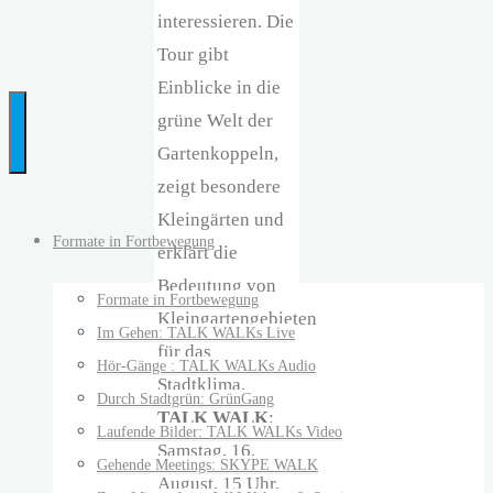
interessieren. Die
…
Tour gibt
bringt
Einblicke in die
Menschen
grüne Welt der
und
Gartenkoppeln,
Ideen
zeigt besondere
auf
Kleingärten und
die
Formate in Fortbewegung
erklärt die
Beine
Bedeutung von
Formate in Fortbewegung
Kleingartengebieten
Im Gehen: TALK WALKs Live
für das
Hör-Gänge : TALK WALKs Audio
Stadtklima.
Durch Stadtgrün: GrünGang
TALK WALK
:
Laufende Bilder: TALK WALKs Video
Samstag, 16.
Gehende Meetings: SKYPE WALK
August, 15 Uhr.