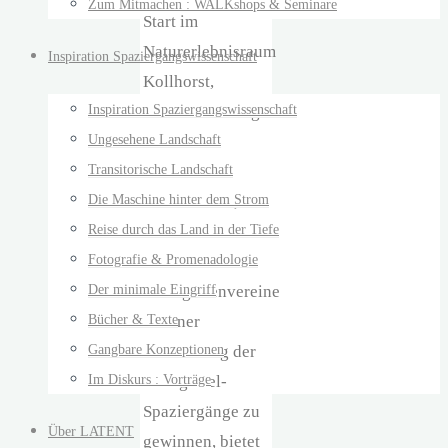
Zum Mitmachen : WALKshops & Seminare
Start im
Naturerlebnisraum
Inspiration Spaziergangswissenschaft
Kollhorst,
Inspiration Spaziergangswissenschaft
Kollhorster Weg
Ungesehene Landschaft
1
Transitorische Landschaft
Die Maschine hinter dem Strom
Mit dem Ziel, die
Reise durch das Land in der Tiefe
Kieler Initiativen
Fotografie & Promenadologie
und
Der minimale Eingriff
Kleingartenvereine
Bücher & Texte
zu einer
Gangbare Konzeptionen
Fortführung der
Im Diskurs : Vorträge
Grüngürtel-
Spaziergänge zu
Über LATENT
gewinnen, bietet