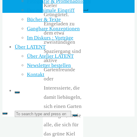
Fotografie & Promenadologie
Kieler
Der minimale Eingriff
Grüngürtel.
Bücher & Texte
Eingeladen zu
Gangbare Konzeptionen
dem etwa
Im Diskurs : Vorträge
zweistündigen
Über LATENT
Spaziergang sind
Über Atelier LATENT
aktive
Newsletter bestellen
Gartenfreunde
Kontakt
oder
Interessierte, die
damit liebäugeln,
sich einen Garten
Search
zuzulegen, sowie
Search
alle, die sich für
das grüne Kiel
for: