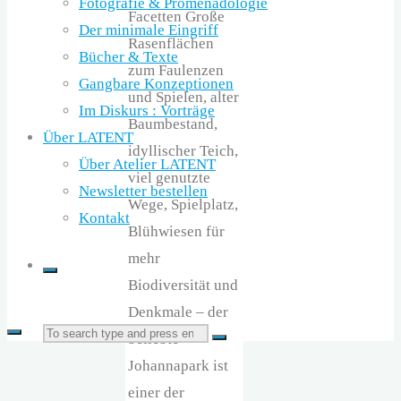
Fotografie & Promenadologie
Facetten Große
Der minimale Eingriff
Rasenflächen
Bücher & Texte
zum Faulenzen
Gangbare Konzeptionen
und Spielen, alter
Im Diskurs : Vorträge
Baumbestand,
Über LATENT
idyllischer Teich,
Über Atelier LATENT
viel genutzte
Newsletter bestellen
Wege, Spielplatz,
Kontakt
Blühwiesen für
mehr
Biodiversität und
Denkmale – der
Search
beliebte
Search
Johannapark ist
einer der
for: