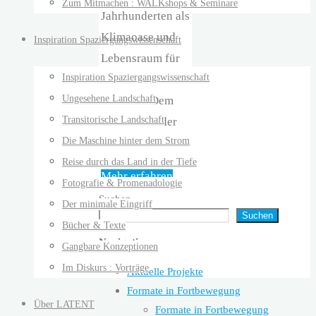
Zum Mitmachen : WALKshops & Seminare
Jahrhunderten als
Klimaoase und
Inspiration Spaziergangswissenschaft
Lebensraum für
Inspiration Spaziergangswissenschaft
Tier und
Ungesehene Landschaft
Pflanzen. Dem
Transitorische Landschaft
Nebeneinander
Die Maschine hinter dem Strom
…
Reise durch das Land in der Tiefe
"GrünGang
Mehr erfahren
Fotografie & Promenadologie
Johannapark"
Suchen
Der minimale Eingriff
Suchen
Bücher & Texte
Navigation
Gangbare Konzeptionen
Im Diskurs : Vorträge
Aktuelle Projekte
Formate in Fortbewegung
Über LATENT
Formate in Fortbewegung