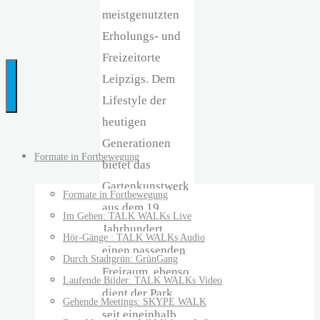
meistgenutzten
…
Erholungs- und
bringt
Freizeitorte
Menschen
Leipzigs. Dem
und
Lifestyle der
Ideen
heutigen
auf
Generationen
die
Formate in Fortbewegung
bietet das
Beine
Gartenkunstwerk
Formate in Fortbewegung
aus dem 19.
Im Gehen: TALK WALKs Live
Jahrhundert
Hör-Gänge : TALK WALKs Audio
einen passenden
Durch Stadtgrün: GrünGang
Freiraum, ebenso
Laufende Bilder: TALK WALKs Video
dient der Park
Gehende Meetings: SKYPE WALK
seit eineinhalb