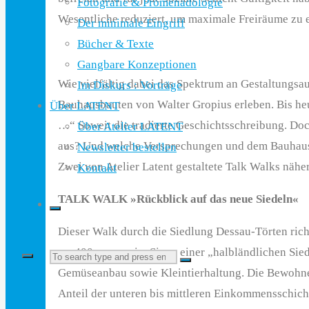
Fotografie & Promenadologie
Wesentliche reduziert, um maximale Freiräume zu 
Der minimale Eingriff
Bücher & Texte
Gangbare Konzeptionen
Wie vielfältig dabei das Spektrum an Gestaltungsau
Im Diskurs : Vorträge
Bauhausbauten von Walter Gropius erleben. Bis he
Über LATENT
…“ Soweit die tradierte Geschichtsschreibung. Doc
Über Atelier LATENT
aus? Und welche Versprechungen und dem Bauhaus 
Newsletter bestellen
Zwei von Atelier Latent gestaltete Talk Walks nähe
Kontakt
TALK WALK »Rückblick auf das neue Siedeln«
Dieser Walk durch die Siedlung Dessau-Törten rich
ca. 400 qm, um im Sinne einer „halbländlichen Sie
Search
Search
Gemüseanbau sowie Kleintierhaltung. Die Bewohne
Anteil der unteren bis mittleren Einkommensschich
for: