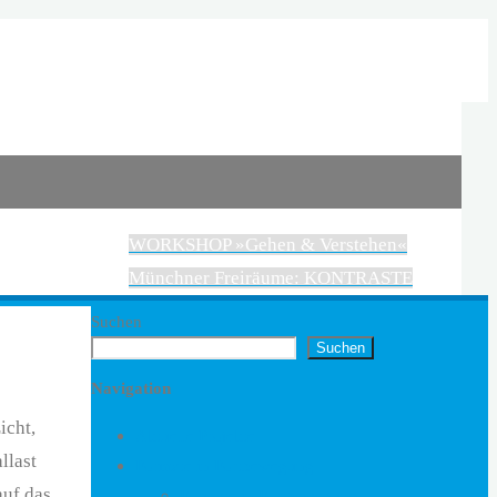
WORKSHOP »Gehen & Verstehen«
Münchner Freiräume: KONTRASTE
Suchen
Suchen
Navigation
icht,
Aktuelle Projekte
llast
Formate in Fortbewegung
auf das
Formate in Fortbewegung