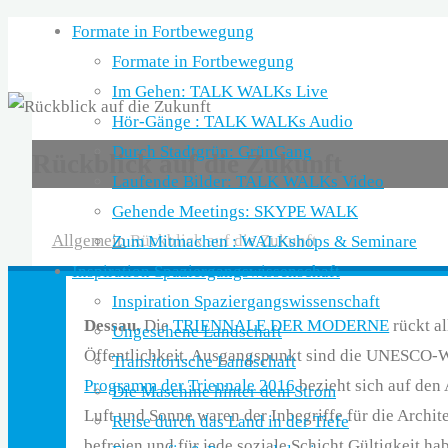
Skip
Formate in Fortbewegung
to
Formate in Fortbewegung
content
Im Gehen: TALK WALKs Live
Hör-Gänge : TALK WALKs Audio
Durch Stadtgrün: GrünGang
Rückblick auf die Zukunft
Laufende Bilder: TALK WALKs Video
Gehende Meetings: SKYPE WALK
Home
Allgemein
Rückblick auf die Zukunft
Zum Mitmachen : WALKshops & Seminare
Inspiration Spaziergangswissenschaft
Inspiration Spaziergangswissenschaft
Dessau.
Die
TRIENNALE DER MODERNE
rückt al
Ungesehene Landschaft
Öffentlichkeit. Ausgangspunkt sind die UNESCO-We
Transitorische Landschaft
Programm der Triennale 2016
bezieht sich auf den 
Die Maschine hinter dem Strom
Luft und Sonne waren der Inbegriffe für die Archi
Reise durch das Land in der Tiefe
befreien und für jede soziale Schicht Gültigkeit h