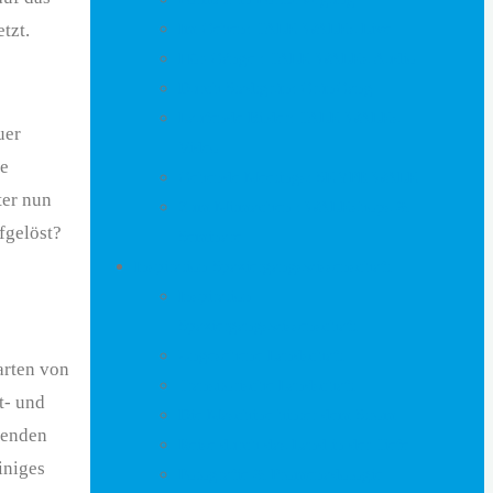
Im Gehen: TALK WALKs Live
tzt.
Hör-Gänge : TALK WALKs Audio
Durch Stadtgrün: GrünGang
Laufende Bilder: TALK WALKs
uer
Video
le
Gehende Meetings: SKYPE WALK
ter nun
Zum Mitmachen : WALKshops &
fgelöst?
Seminare
Inspiration Spaziergangswissenschaft
Inspiration
Spaziergangswissenschaft
Ungesehene Landschaft
arten von
Transitorische Landschaft
t- und
Die Maschine hinter dem Strom
genden
Reise durch das Land in der Tiefe
iniges
Fotografie & Promenadologie