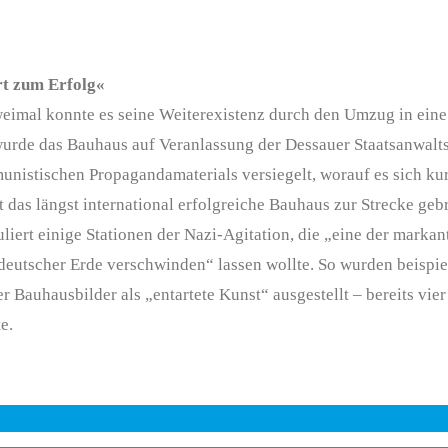
rt zum Erfolg«
weimal konnte es seine Weiterexistenz durch den Umzug in eine
3 wurde das Bauhaus auf Veranlassung der Dessauer Staatsanwalt
istischen Propagandamaterials versiegelt, worauf es sich ku
it das längst international erfolgreiche Bauhaus zur Strecke geb
liert einige Stationen der Nazi-Agitation, die „eine der markan
 deutscher Erde verschwinden“ lassen wollte. So wurden beispi
r Bauhausbilder als „entartete Kunst“ ausgestellt – bereits vier
e.