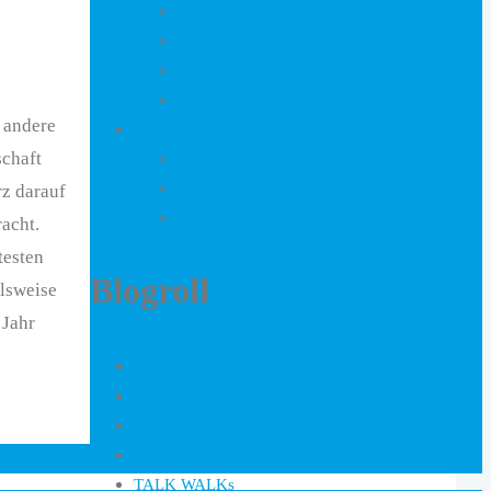
Der minimale Eingriff
Bücher & Texte
Gangbare Konzeptionen
Im Diskurs : Vorträge
 andere
Über LATENT
schaft
Über Atelier LATENT
Newsletter bestellen
rz darauf
Kontakt
racht.
testen
Blogroll
elsweise
 Jahr
Akademie LandPartie
Denkweg.net
Initiative Nationalpark Braunkohle
Spaziergangswissenschaft.de
TALK WALKs