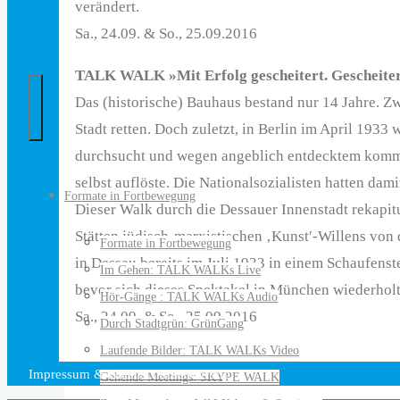
verändert.
…
Sa., 24.09. & So., 25.09.2016
bringt
Menschen
TALK WALK »Mit Erfolg gescheitert. Gescheite
und
Das (historische) Bauhaus bestand nur 14 Jahre. Z
Ideen
Stadt retten. Doch zuletzt, in Berlin im April 193
auf
durchsucht und wegen angeblich entdecktem kommun
die
selbst auflöste. Die Nationalsozialisten hatten dam
Formate in Fortbewegung
Beine
Dieser Walk durch die Dessauer Innenstadt rekapitu
Stätten jüdisch-marxistischen ‚Kunst′-Willens von
Formate in Fortbewegung
in Dessau bereits im Juli 1933 in einem Schaufenste
Im Gehen: TALK WALKs Live
bevor sich dieses Spektakel in München wiederholt
Hör-Gänge : TALK WALKs Audio
Sa., 24.09. & So., 25.09.2016
Durch Stadtgrün: GrünGang
Laufende Bilder: TALK WALKs Video
Impressum & Datenschutzerklärung
Gehende Meetings: SKYPE WALK