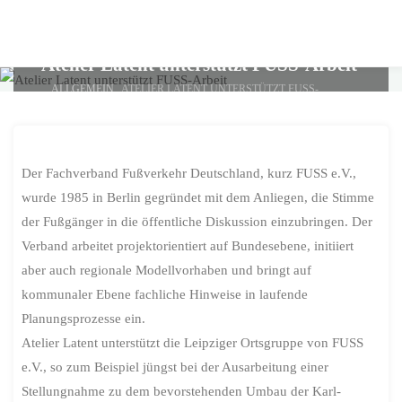
Skip
to
content
Atelier Latent unterstützt FUSS-Arbeit
HOME
ALLGEMEIN
ATELIER LATENT UNTERSTÜTZT FUSS-
ARBEIT
Der Fachverband Fußverkehr Deutschland, kurz FUSS e.V.,
wurde 1985 in Berlin gegründet mit dem Anliegen, die Stimme
der Fußgänger in die öffentliche Diskussion einzubringen. Der
Verband arbeitet projektorientiert auf Bundesebene, initiiert
aber auch regionale Modellvorhaben und bringt auf
kommunaler Ebene fachliche Hinweise in laufende
Planungsprozesse ein.
Atelier Latent unterstützt die Leipziger Ortsgruppe von FUSS
e.V., so zum Beispiel jüngst bei der Ausarbeitung einer
Stellungnahme zu dem bevorstehenden Umbau der Karl-