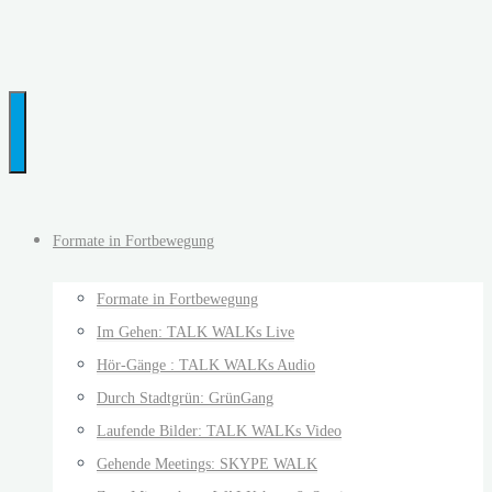
…
bringt
Menschen
und
Ideen
auf
die
Formate in Fortbewegung
Beine
Formate in Fortbewegung
Im Gehen: TALK WALKs Live
Hör-Gänge : TALK WALKs Audio
Durch Stadtgrün: GrünGang
Laufende Bilder: TALK WALKs Video
Gehende Meetings: SKYPE WALK